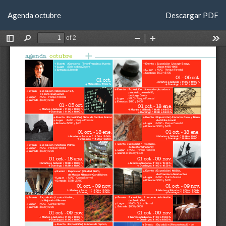
Volver
Descargar
Agenda octubre
Descargar PDF
a
los
detalles
del
artículo