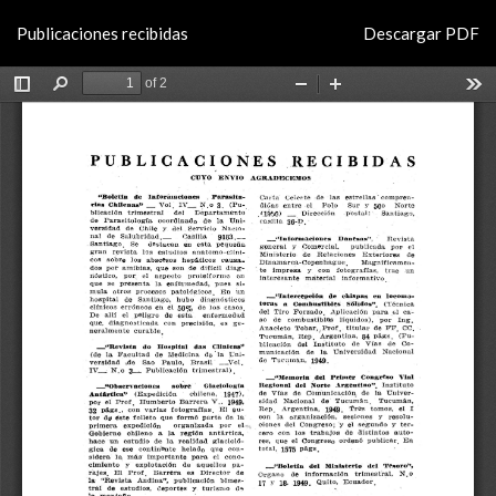
Volver
Descargar
Publicaciones recibidas
Descargar PDF
a
los
detalles
del
artículo