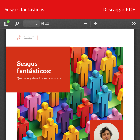
Volver
Descargar
Sesgos fantásticos :
Descargar PDF
a
los
detalles
del
artículo