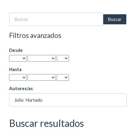
Buscar
artículos
por
Filtros avanzados
Desde
Hasta
Autores/as
Buscar resultados