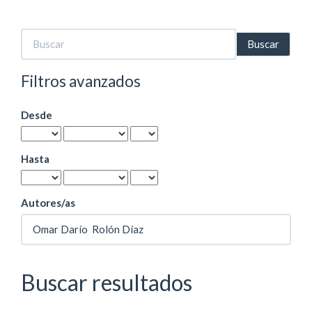
Buscar
artículos
por
Filtros avanzados
Desde
Hasta
Autores/as
Buscar resultados