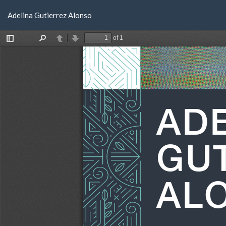
Volver
Adelina Gutierrez Alonso
a
los
detalles
del
artículo