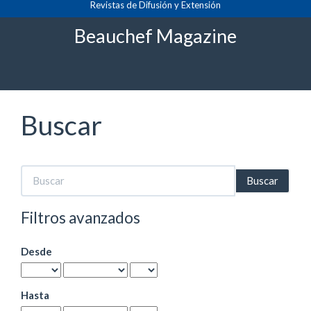
Revistas de Difusión y Extensión
Navegación
principal
Beauchef Magazine
Contenido
principal
Barra
lateral
Buscar
Buscar
artículos
por
Filtros avanzados
Desde
Hasta