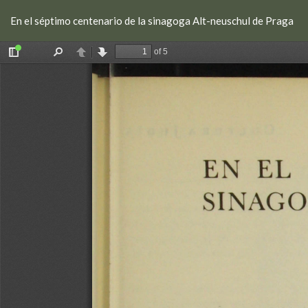
Volver
En el séptimo centenario de la sinagoga Alt-neuschul de Praga
a
los
detalles
del
artículo