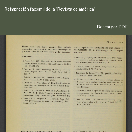
Volver
Reimpresión facsímil de la "Revista de américa"
a
los
detalles
Descargar
Descargar PDF
del
artículo