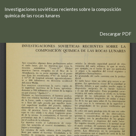
Volver
Investigaciones soviéticas recientes sobre la composición
a
química de las rocas lunares
los
detalles
del
Descargar
Descargar PDF
artículo