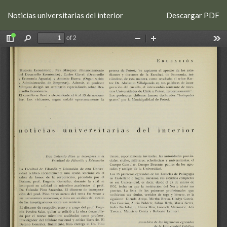
Volver
Descargar
Noticias universitarias del interior
Descargar PDF
a
los
detalles
del
artículo