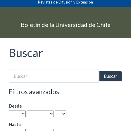
Revistas de Difusión y Extensión
Navegación
principal
Contenido
principal
Boletín de la Universidad de Chile
Barra
lateral
Buscar
Buscar
artículos
por
Filtros avanzados
Desde
Hasta