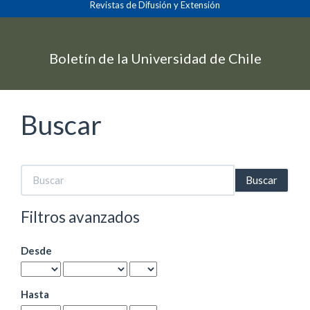
Revistas de Difusión y Extensión
Navegación
principal
Contenido
principal
Boletín de la Universidad de Chile
Barra
lateral
Buscar
Buscar
artículos
por
Filtros avanzados
Desde
Hasta