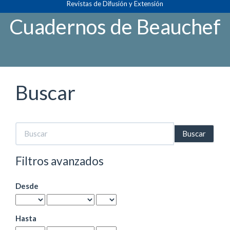
Revistas de Difusión y Extensión
Navegación
principal
Cuadernos de Beauchef
Contenido
principal
Barra
lateral
Buscar
Buscar
artículos
por
Filtros avanzados
Desde
Hasta