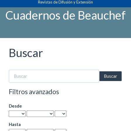
Revistas de Difusión y Extensión
Navegación
principal
Cuadernos de Beauchef
Contenido
principal
Barra
lateral
Buscar
Buscar
artículos
por
Filtros avanzados
Desde
Hasta