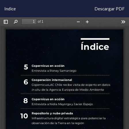
Volver
Descargar
Indice
Descargar PDF
a
los
detalles
del
artículo