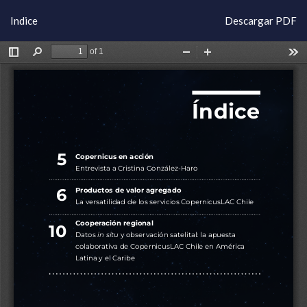
Volver
Descargar
Indice
Descargar PDF
a
los
detalles
del
artículo