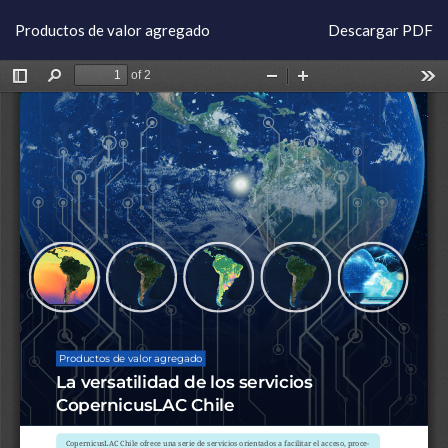
Volver
Descargar
Productos de valor agregado
Descargar PDF
a
los
detalles
del
artículo