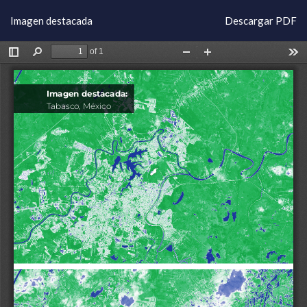
Volver
Descargar
Imagen destacada
Descargar PDF
a
los
detalles
del
artículo