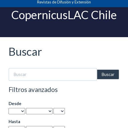
Revistas de Difusión y Extensión
Navegación
principal
CopernicusLAC Chile
Contenido
principal
Barra
lateral
Buscar
Buscar
artículos
por
Filtros avanzados
Desde
Hasta