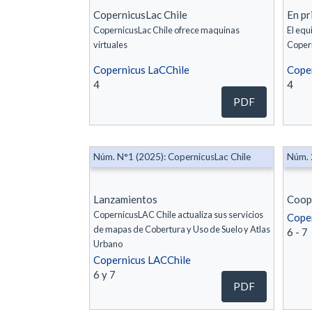
CopernicusLac Chile
En pr
CopernicusLac Chile ofrece maquinas
El equ
virtuales
Coper
Copernicus LaCChile
Cope
4
4
PDF
Núm. N°1 (2025): CopernicusLac Chile
Núm. 
Lanzamientos
Coope
CopernicusLAC Chile actualiza sus servicios
Cope
de mapas de Cobertura y Uso de Suelo y Atlas
6 - 7
Urbano
Copernicus LACChile
6 y 7
PDF