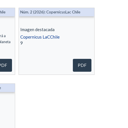
hile
Núm. 2 (2026): CopernicusLac Chile
Imagen destacada
rá a
Copernicus LaCChile
planeta
9
PDF
PDF
e