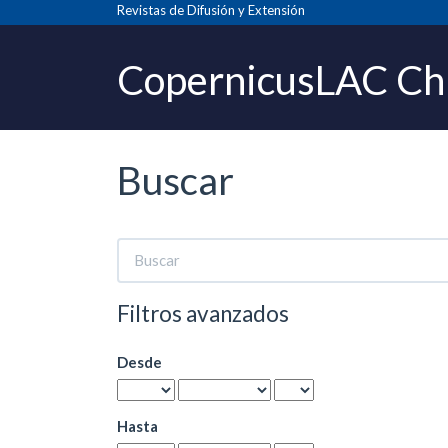
Navegación
Revistas de Difusión y Extensión
principal
Contenido
CopernicusLAC Ch
principal
Barra
lateral
Buscar
Buscar
artículos
por
Filtros avanzados
Desde
Hasta