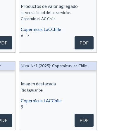
Productos de valor agregado
La versatilidad de los servicios
CopernicusLAC Chile
Copernicus LaCChile
6 - 7
PDF
PDF
e
Núm. N°1 (2025): CopernicusLac Chile
Imagen destacada
Río Jaguaribe
Copernicus LACChile
9
PDF
PDF