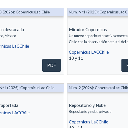
3 (2026): CopernicusLac Chile
Núm. N°1 (2025): CopernicusLac C
en destacada
Mirador Copernicus
co, México
Un nuevo espacio interactivo conecta
Chile con la observación satelital del 
nicus LaCChile
Copernicus LACChile
10 y 11
PDF
N°1 (2025): CopernicusLac Chile
Núm. 2 (2026): CopernicusLac Chil
raportada
Repositorio y Nube
Repositorio y nube privada
rnicus LACChile
Copernicus LaCChile
10 - 11