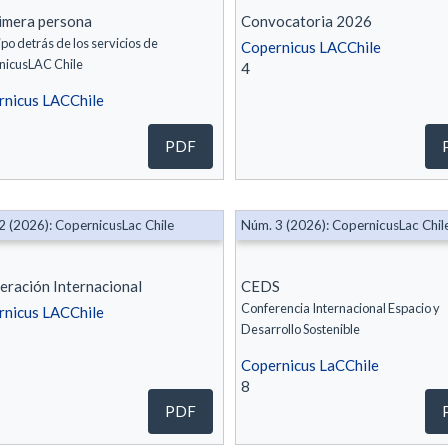
imera persona
Convocatoria 2026
ipo detrás de los servicios de
Copernicus LACChile
nicusLAC Chile
4
rnicus LACChile
PDF
2 (2026): CopernicusLac Chile
Núm. 3 (2026): CopernicusLac Chil
ración Internacional
CEDS
Conferencia Internacional Espacio y
rnicus LACChile
Desarrollo Sostenible
Copernicus LaCChile
8
PDF