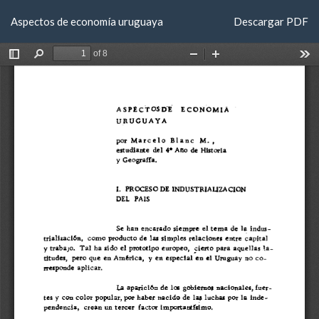
Volver
Descargar
Aspectos de economía uruguaya
Descargar PDF
a
los
detalles
del
artículo