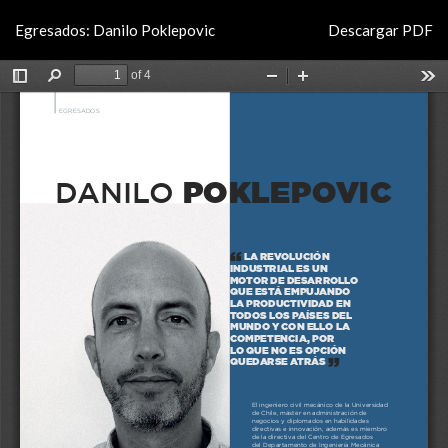
Volver
Descargar
Egresados: Danilo Poklepovic
Descargar PDF
a
los
detalles
del
artículo