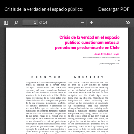
Volver
Descargar
Crisis de la verdad en el espacio público:
Descargar PDF
a
los
detalles
del
artículo