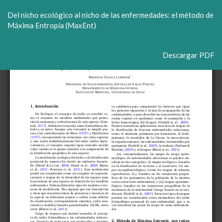
Volver
Del nicho ecológico al nicho de las enfermedades: el método de
a
Máxima Entropía (MaxEnt)
los
detalles
del
Descargar
Descargar PDF
artículo