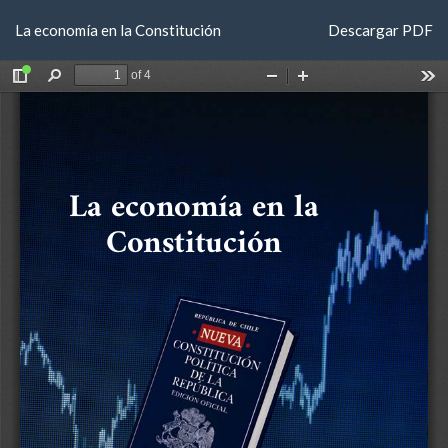
Volver
Descargar
La economía en la Constitución
Descargar PDF
a
los
detalles
del
artículo