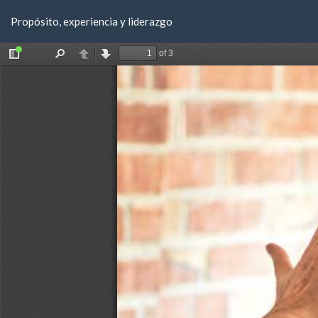
Volver
Propósito, experiencia y liderazgo
a
los
detalles
del
artículo