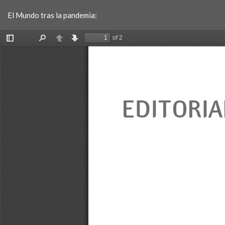
Volver
El Mundo tras la pandemia:
a
los
detalles
del
artículo