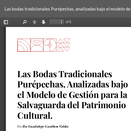
Volver
Las bodas tradicionales Purépechas, analizadas bajo el modelo de 
a
los
detalles
del
artículo