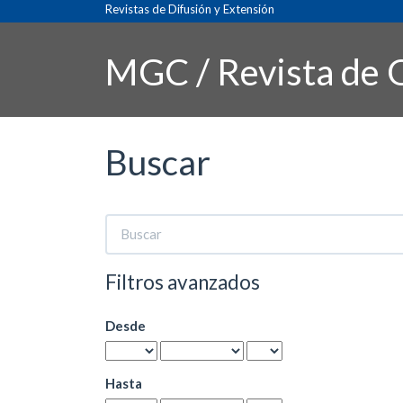
Navegación
Revistas de Difusión y Extensión
principal
Contenido
MGC / Revista de G
principal
Barra
lateral
Buscar
Buscar
artículos
por
Filtros avanzados
Desde
Hasta