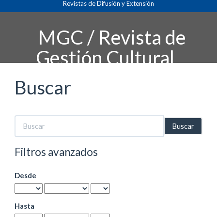
Revistas de Difusión y Extensión
Navegación
principal
Contenido
MGC / Revista de
principal
Barra
Gestión Cultural
lateral
Buscar
Buscar
artículos
por
Filtros avanzados
Desde
Hasta