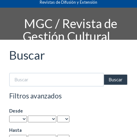
Revistas de Difusión y Extensión
Navegación
principal
Contenido
MGC / Revista de
principal
Barra
Gestión Cultural
lateral
Buscar
Buscar
artículos
por
Filtros avanzados
Desde
Hasta