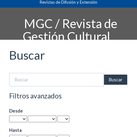
Revistas de Difusión y Extensión
Navegación
principal
Contenido
MGC / Revista de
principal
Barra
Gestión Cultural
lateral
Buscar
Buscar
artículos
por
Filtros avanzados
Desde
Hasta