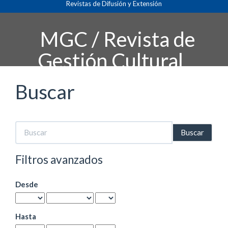
Revistas de Difusión y Extensión
Navegación
principal
Contenido
MGC / Revista de
principal
Barra
Gestión Cultural
lateral
Buscar
Buscar
artículos
por
Filtros avanzados
Desde
Hasta