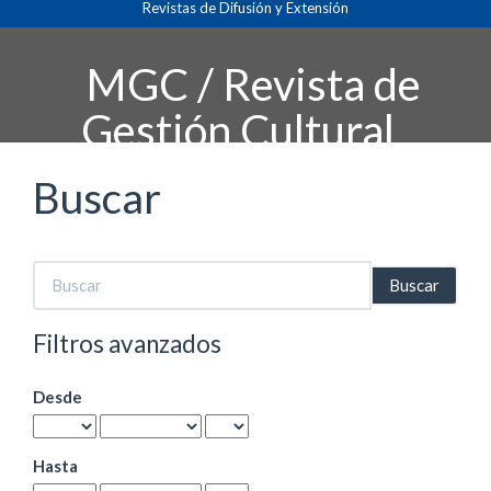
Revistas de Difusión y Extensión
Navegación
principal
Contenido
MGC / Revista de
principal
Barra
Gestión Cultural
lateral
Buscar
Buscar
artículos
por
Filtros avanzados
Desde
Hasta