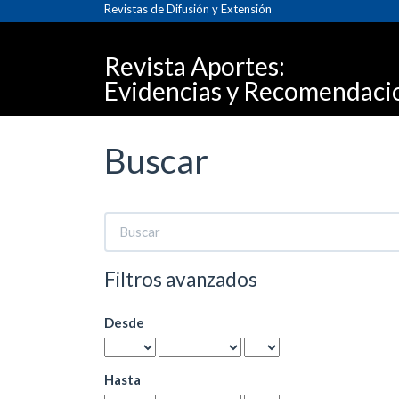
Navegación
Revistas de Difusión y Extensión
principal
Contenido
Revista Aportes:
principal
Barra
Evidencias y Recomendacion
lateral
Buscar
Buscar
artículos
por
Filtros avanzados
Desde
Hasta