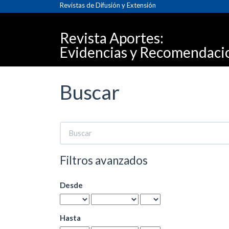
Navegación
Revistas de Difusión y Extensión
principal
Contenido
Revista Aportes:
principal
Barra
Evidencias y Recomendacion
lateral
Buscar
Buscar
artículos
por
Filtros avanzados
Desde
Hasta