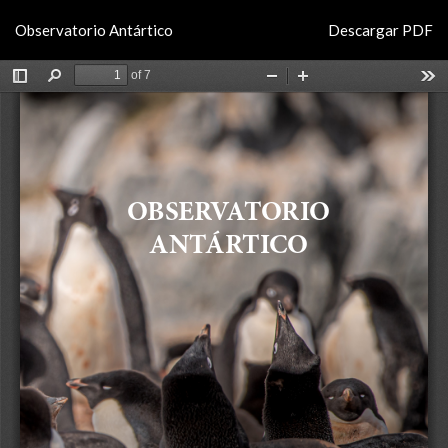
Volver
Descargar
Observatorio Antártico
Descargar PDF
a
los
detalles
del
artículo