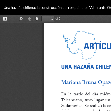
Volver
Una hazaña chilena: la construcción del rompehielos "Almirante Os
a
los
detalles
del
artículo