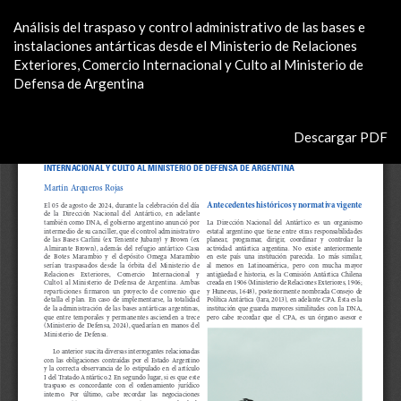
Volver
Análisis del traspaso y control administrativo de las bases e
a
instalaciones antárticas desde el Ministerio de Relaciones
los
Exteriores, Comercio Internacional y Culto al Ministerio de
detalles
Defensa de Argentina
del
artículo
Descargar
Descargar PDF