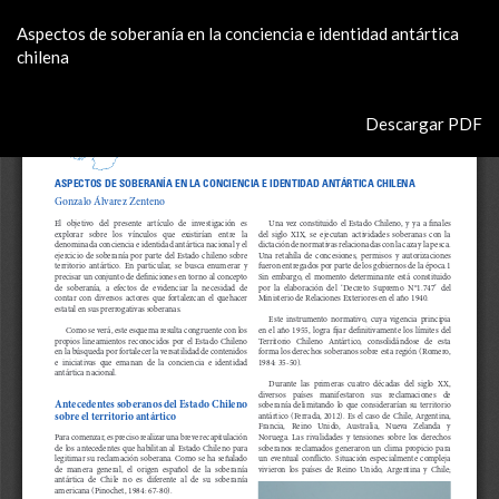
Volver
Aspectos de soberanía en la conciencia e identidad antártica
a
chilena
los
detalles
del
Descargar
Descargar PDF
artículo