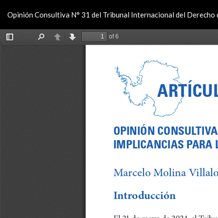
Volver
Opinión Consultiva N° 31 del Tribunal Internacional del Derecho d
a
los
detalles
del
artículo