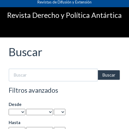
Revistas de Difusión y Extensión
Navegación
principal
Revista Derecho y Política Antártica
Contenido
principal
Barra
lateral
Buscar
Buscar
artículos
por
Filtros avanzados
Desde
Hasta