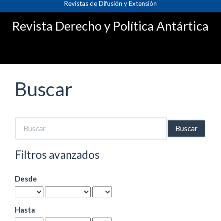
Revistas de Difusión y Extensión
Navegación
principal
Revista Derecho y Política Antártica
Contenido
principal
Barra
lateral
Buscar
Buscar
artículos
por
Filtros avanzados
Desde
Hasta