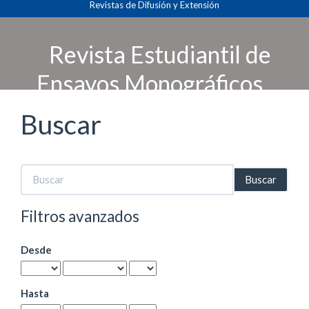
Revistas de Difusión y Extensión
Navegación
principal
Contenido
Revista Estudiantil de
principal
Barra
Ensayos Monográficos
lateral
Buscar
Buscar
artículos
por
Filtros avanzados
Desde
Hasta