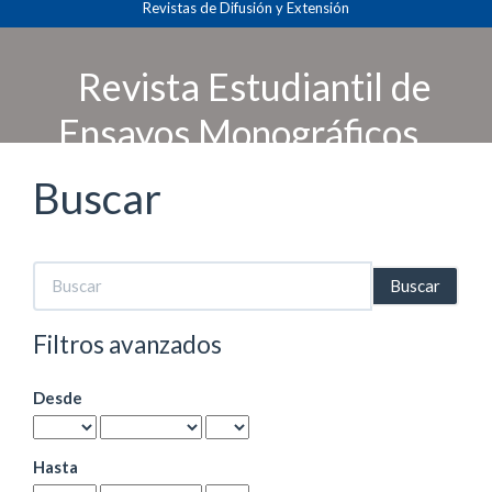
Revistas de Difusión y Extensión
Navegación
principal
Contenido
Revista Estudiantil de
principal
Barra
Ensayos Monográficos
lateral
Buscar
Buscar
artículos
por
Filtros avanzados
Desde
Hasta