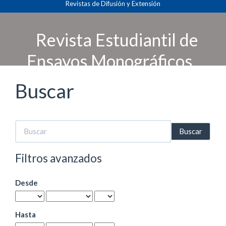
Revistas de Difusión y Extensión
Navegación
principal
Contenido
Revista Estudiantil de
principal
Barra
Ensayos Monográficos
lateral
Buscar
Buscar
artículos
por
Filtros avanzados
Desde
Hasta