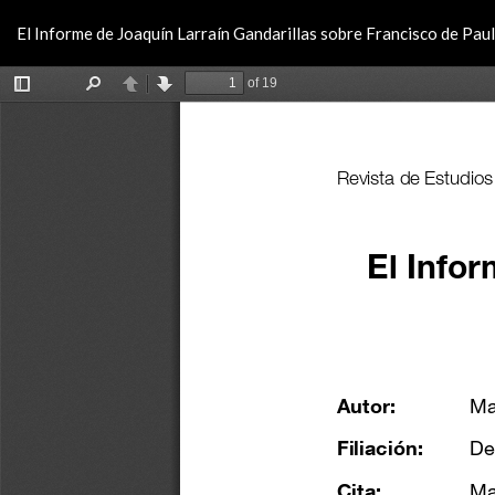
Volver
El Informe de Joaquín Larraín Gandarillas sobre Francisco de Pau
a
los
detalles
del
artículo