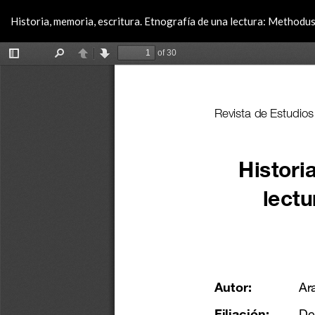
Volver
Historia, memoria, escritura. Etnografía de una lectura: Method
a
los
detalles
del
artículo