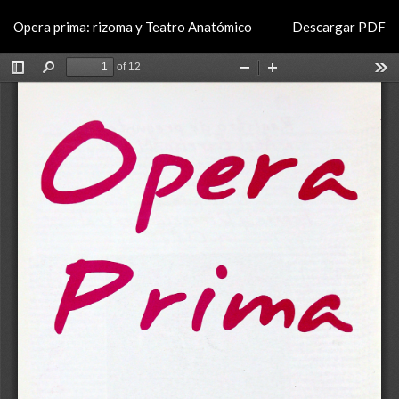
Volver
Descargar
Opera prima: rizoma y Teatro Anatómico
Descargar PDF
a
los
detalles
del
artículo